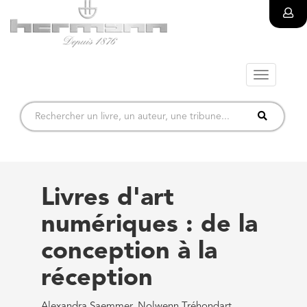
Toggle
navigatio
Livres d'art
numériques : de la
conception à la
réception
Alexandra Saemmer, Nolwenn Tréhondart