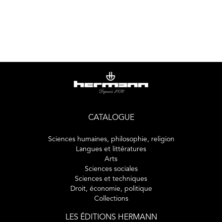
la production, de la conception à la réception, au
carrefour des dimensions esthétiques, économiques et
technologiques. Il fait appel à différents domaines de la
recherche en sciences de l’information et de la
communication : l’analyse des politiques éditoriales et de
médiation ; l’étude sémio-rhétorique des formes et figures
visibles, lisibles et manipulables du texte et de l’image sur
la surface de l’écran ; l’étude des pratiques de réception
par les publics et la formation des usages ; et, enfin, la
conception expérimentale et prototypale, afin de mieux
saisir les enjeux multiples ouverts par un champ éditorial
CATALOGUE
encore en construction.
Sciences humaines, philosophie, religion
Langues et littératures
Arts
Sciences sociales
Sciences et techniques
Droit, économie, politique
Collections
LES ÉDITIONS HERMANN