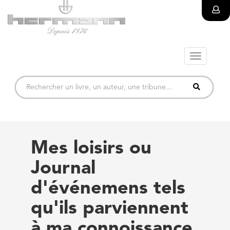
Toggle
navigatio
Mes loisirs ou
Journal
d'événemens tels
qu'ils parviennent
à ma connoissance