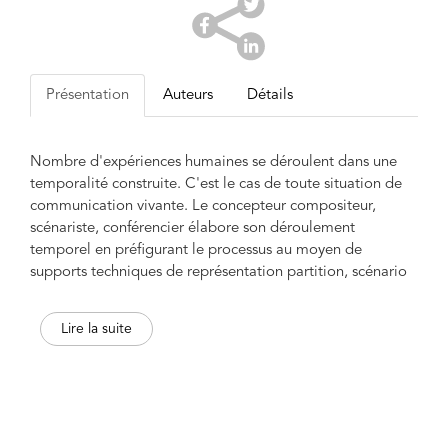
Présentation
Auteurs
Détails
Nombre d'expériences humaines se déroulent dans une
temporalité construite. C'est le cas de toute situation de
communication vivante. Le concepteur compositeur,
scénariste, conférencier élabore son déroulement
temporel en préfigurant le processus au moyen de
supports techniques de représentation partition, scénario
formalisant une temporalité latente. Ces outils techniques
reposent sur des représentations abstraites du temps
Lire la suite
séquentiel, linéaire, orienté, cyclique issues de théories
mathématiques et physiques, qui définissent, autour des
concepts d'instant et de durée, des structures et mesures
du temps. L'action de l'interprète inscrit ensuite par son
corps la réalisation du processus dans un temps vécu, qui