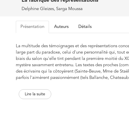
La fabrique des représentations
Delphine Gleizes, Sarga Moussa
Présentation
Auteurs
Détails
La multitude des témoignages et des représentations conce
large part du paradoxe, celui d'une personnalité qui, tout
biais du salon qu'elle tint pendant la première moitié du X
mystère savamment entretenu. Les textes des proches (comm
des écrivains qui la côtoyèrent (Sainte-Beuve, Mme de Staë
parfois l'aimèrent passionnément (tels Ballanche, Chateaubr
évocations des peintres et des sculpteurs (David, Gérard, C
mémoire collective un portrait complexe de Juliette Récami
Lire la suite
icône, de celles qui savent tout à la fois incarner l'esprit d
présent volume, dans une approche pluridisciplinaire, cher
représentations, contrastées parfois, mais souvent fortemen
iconographiques et des canevas littéraires, voire romanesques
ces modèles ont véhiculés sur une société à la fois éclatée e
comme un aimant par Juliette Récamier et le mode de sociab