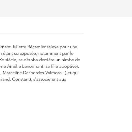
rnant Juliette Récamier relève pour une
 en étant surexposée, notamment par le
IXe siècle, se déroba derrière un nimbe de
e Amélie Lenormant, sa fille adoptive),
l, Marceline Desbordes-Valmore...) et qui
iand, Constant), s'associèrent aux
anova, Chinard...), pour former dans la
er et contribuer à la naissance d'une
u temps et façonner les modes et le goût. Le
che à redonner sens à cette multitude de
t codifiées selon des références
. Il s'attache à restituer les discours que
t désireuse de se rassembler, attirée
ilité qu'elle sut animer. Il vise également