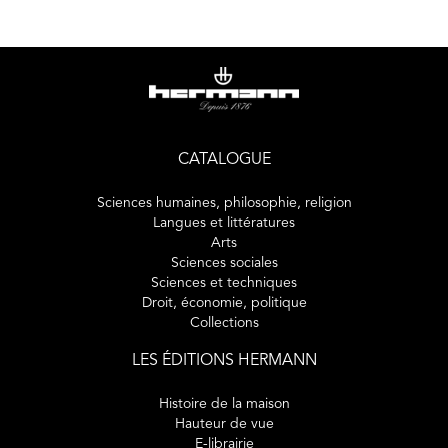
belliciste, mais, depuis 1945, nous devons reconnaître la
réalité d'une présence de la guerre comme recours moral.
Dans cet essai, Michael Bar-Zvi, philosophe et ancien
militaire, se fonde sur l'expérience de la déportation vécue
par son père et sur son histoire personnelle pour montrer
que la guerre, dans certaines circonstances et sous
certaines conditions, doit être considérée comme l'un des
seuls moyens de préserver la dignité de l'homme.
CATALOGUE
Sciences humaines, philosophie, religion
Langues et littératures
Arts
Sciences sociales
Sciences et techniques
Droit, économie, politique
Collections
LES ÉDITIONS HERMANN
Histoire de la maison
Hauteur de vue
E-librairie