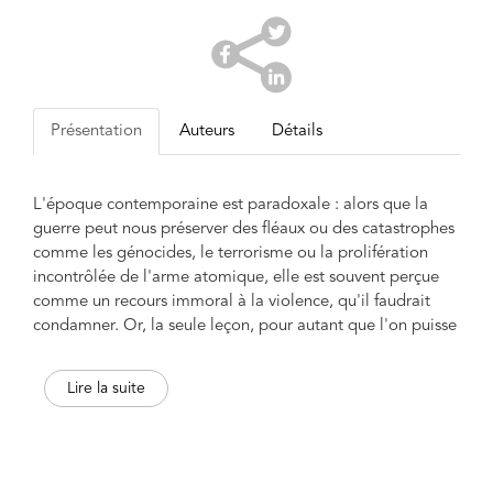
Présentation
Auteurs
Détails
L'époque contemporaine est paradoxale : alors que la
guerre peut nous préserver des fléaux ou des catastrophes
comme les génocides, le terrorisme ou la prolifération
incontrôlée de l'arme atomique, elle est souvent perçue
comme un recours immoral à la violence, qu'il faudrait
condamner. Or, la seule leçon, pour autant que l'on puisse
en tirer, de la Shoah et des crimes contre l'humanité qui
ont suivi, est la nécessité éthique et politique de la guerre.
Lire la suite
La Shoah a été « possible » parce qu'à un moment de
l'histoire, on a préféré « avoir la paix » ; et les usines de la
mort ne se sont arrêtées que grâce à une volonté de
combattre le nazisme jusqu'au bout. Il ne s'agit pas d'être