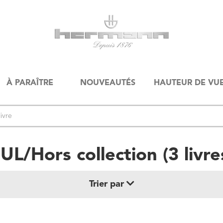
À PARAÎTRE
NOUVEAUTÉS
HAUTEUR DE VU
UL/Hors collection
(
3
livre
Trier par
Date de parution (+ récent au + ancien)