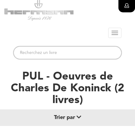
Toggle
navigatio
PUL - Oeuvres de
Charles De Koninck
(
2
livre
s
)
Trier par
Date de parution (+ récent au + ancien)