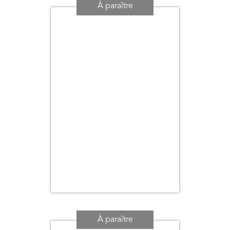
Titre
À paraître
Auteur
À paraître