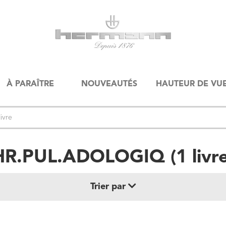
À PARAÎTRE
NOUVEAUTÉS
HAUTEUR DE VU
HR.PUL.ADOLOGIQ
(
1
livr
Trier par
Date de parution (+ récent au + ancien)