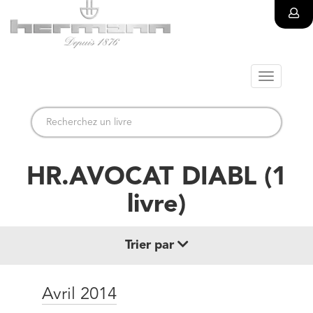
Toggle
navigatio
HR.AVOCAT DIABL
(
1
livre
)
Trier par
Date de parution (+ récent au + ancien)
Avril 2014