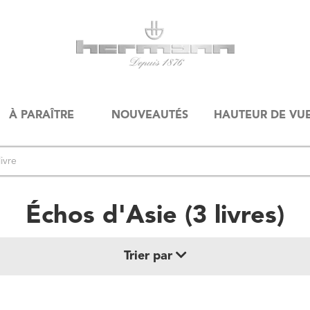
À PARAÎTRE
NOUVEAUTÉS
HAUTEUR DE VU
Échos d'Asie
(
3
livre
s
)
Trier par
Date de parution (+ récent au + ancien)