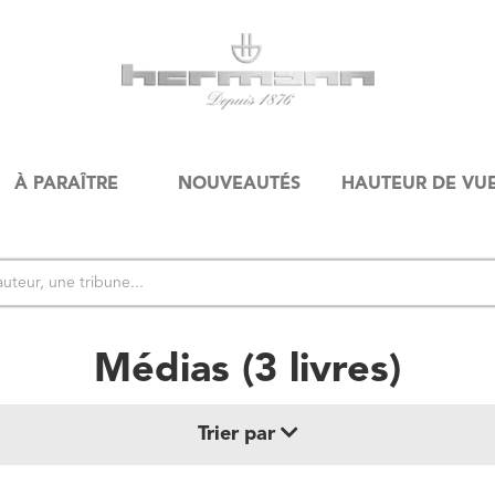
À PARAÎTRE
NOUVEAUTÉS
HAUTEUR DE VU
Médias
(
3
livre
s
)
Trier par
Date de parution (+ récent au + ancien)