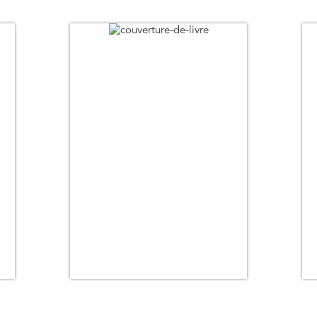
Date de parution (+ ancien au + récent)
Titre
Auteur
Pertinence
Thématique