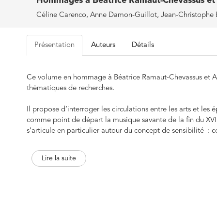
Hommages à Béatrice Ramaut-Chevassus et
Céline Carenco, Anne Damon-Guillot, Jean-Christophe B
Présentation
Auteurs
Détails
Ce volume en hommage à Béatrice Ramaut-Chevassus et Alba
thématiques de recherches.
Il propose d’interroger les circulations entre les arts et les
comme point de départ la musique savante de la fin du XVI
s’articule en particulier autour du concept de sensibilité : 
les mots qui l'expriment qu'une période est en train d'éclo
postmodernisme) ? Comment des passerelles s’établissent-ell
Lire la suite
des objets qui semblaient à première vue éloignés ?
Loin de n’être qu’un volume de Mélanges, l’ouvrage permet de
manières d’écrire et de dire la musique.