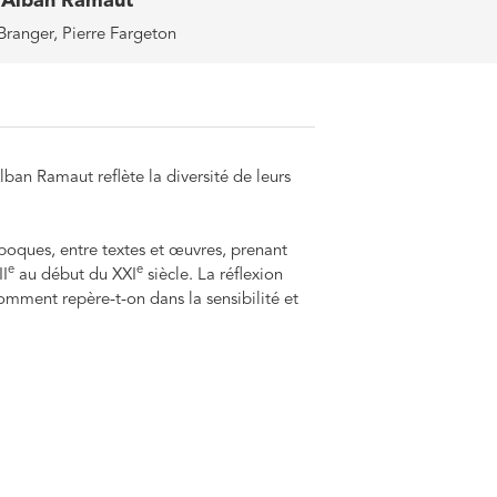
 Alban Ramaut
ranger, Pierre Fargeton
n Ramaut reflète la diversité de leurs
 époques, entre textes et œuvres, prenant
e
e
II
au début du XXI
siècle. La réflexion
comment repère-t-on dans la sensibilité et
re (qu’il s’agisse du romantisme ou du
es ainsi, sur le plan esthétique, entre
 tisser des liens entre les arts, entre les