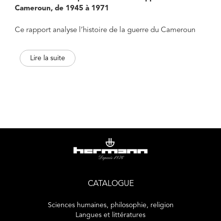
Cameroun, de 1945 à 1971
Ce rapport analyse l’histoire de la guerre du Cameroun
tout en prêtant une attention particulière au contexte de la
décolonisation française et l’indépendance du Cameroun
Lire la suite
en pleine guerre froide (1945-1971). Cette histoire est
encore peu connue en France, mais en quête de
reconnaissance au Cameroun. C’est pourquoi quatorze
historien⋅ne⋅s, français⋅es et camerounais⋅es, ont travaillé
ensemble pour rassembler témoignages et archives, dont
certaines sont inédites et déclassifiées pour l’occasion, afin
de mieux comprendre les années de guerre et de
répressions commises par l’armée et l’administration
françaises au Cameroun, avant et après l’indépendance du
er
1
janvier 1960.
CATALOGUE
Sciences humaines, philosophie, religion
Langues et littératures